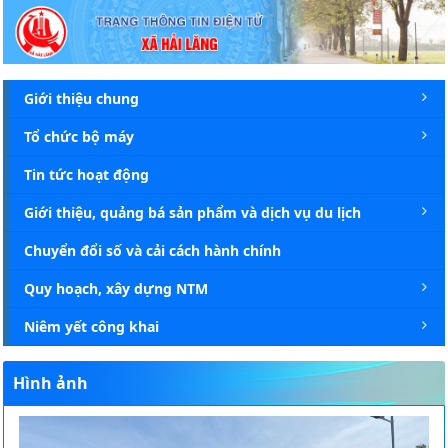
Chi tiết tin - Xã Hải Lăng
Giới thiệu chung
Tổ chức bộ máy
Tin tức hoạt động
Giới thiệu, quảng bá sản phẩm và dịch vụ du lịch
Chuyển đổi số và cải cách hành chính
Quy hoạch, xây dựng NTM
Niêm yết công khai
Hình ảnh