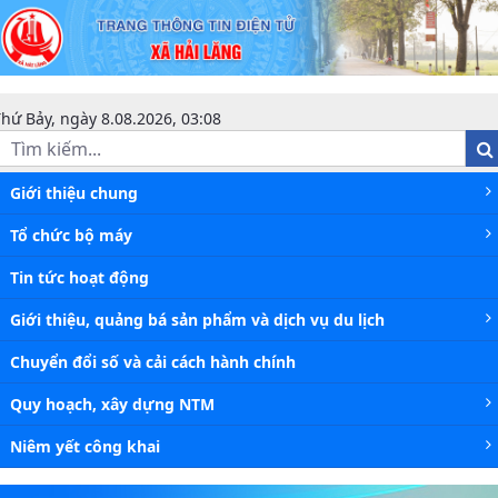
Niêm yết công khai - Xã Hải Lăng
hứ Bảy, ngày 8.08.2026, 03:08
Giới thiệu chung
Tổ chức bộ máy
Tin tức hoạt động
Giới thiệu, quảng bá sản phẩm và dịch vụ du lịch
Chuyển đổi số và cải cách hành chính
Quy hoạch, xây dựng NTM
Niêm yết công khai