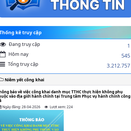
Thống kê truy cập
Đang truy cập
1
Hôm nay
545
Tổng truy cập
3.212.757
Niêm yết công khai
hông báo về việc công khai danh mục TTHC thực hiện không phụ
huộc vào địa giới hành chính tại Trung tâm Phục vụ hành chính công
ã
Ngày đăng: 28-04-2026
Lượt xem: 224