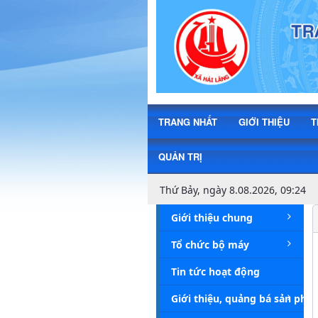
Công khai phí, lệ phí - Xã Hải Lăng
TRANG NHẤT
GIỚI THIỆU
T
QUẢN TRỊ
Thứ Bảy, ngày 8.08.2026, 09:24
Giới thiệu chung
Tổ chức bộ máy
Tin tức hoạt động
Giới thiệu, quảng bá sản phẩm