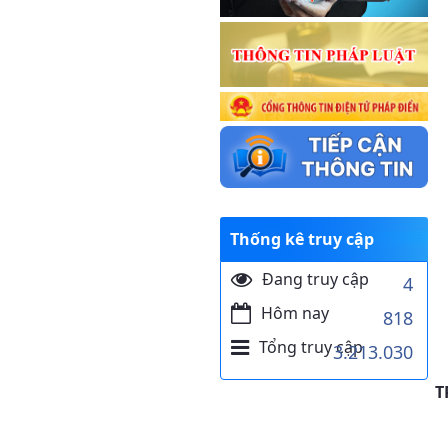
Thống kê truy cập
Đang truy cập
4
Hôm nay
818
Tổng truy cập
3.213.030
T