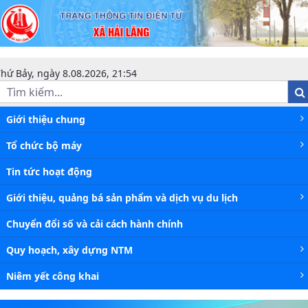
Công bố quy hoạch - Xã Hải Lăng
hứ Bảy, ngày 8.08.2026, 21:54
Giới thiệu chung
Tổ chức bộ máy
Tin tức hoạt động
Giới thiệu, quảng bá sản phẩm và dịch vụ du lịch
Chuyển đổi số và cải cách hành chính
Quy hoạch, xây dựng NTM
Niêm yết công khai