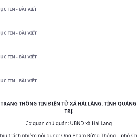
ỤC TIN - BÀI VIẾT
ỤC TIN - BÀI VIẾT
ỤC TIN - BÀI VIẾT
ỤC TIN - BÀI VIẾT
TRANG THÔNG TIN ĐIỆN TỬ XÃ HẢI LĂNG, TỈNH QUẢNG
TRỊ
Cơ quan chủ quản: UBND xã Hải Lăng
hịu trách nhiệm nội dung: Ông Phạm Rừng Thông – phó C