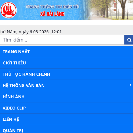
Tổ chức bộ máy - Xã Hải Lăng
Thứ Năm, ngày 6.08.2026, 12:01
TRANG NHẤT
GIỚI THIỆU
THỦ TỤC HÀNH CHÍNH
HỆ THỐNG VĂN BẢN
HÌNH ẢNH
VIDEO CLIP
LIÊN HỆ
QUẢN TRỊ