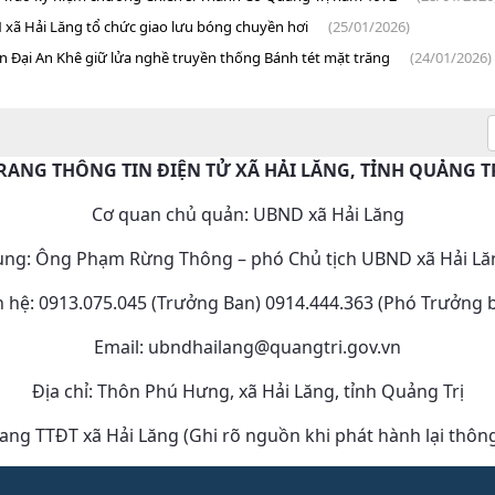
 xã Hải Lăng tổ chức giao lưu bóng chuyền hơi
(25/01/2026)
 Đại An Khê giữ lửa nghề truyền thống Bánh tét mặt trăng
(24/01/2026)
RANG THÔNG TIN ĐIỆN TỬ XÃ HẢI LĂNG, TỈNH QUẢNG T
Cơ quan chủ quản: UBND xã Hải Lăng
dung: Ông Phạm Rừng Thông – phó Chủ tịch UBND xã Hải Lăn
n hệ: 0913.075.045 (Trưởng Ban) 0914.444.363 (Phó Trưởng 
Email: ubndhailang@quangtri.gov.vn
Địa chỉ: Thôn Phú Hưng, xã Hải Lăng, tỉnh Quảng Trị
ng TTĐT xã Hải Lăng (Ghi rõ nguồn khi phát hành lại thông