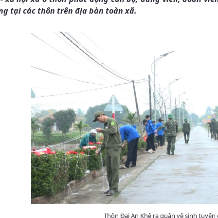
ng tại các thôn trên địa bàn toàn xã.
Thôn Đại An Khê ra quân vệ sinh tuyế