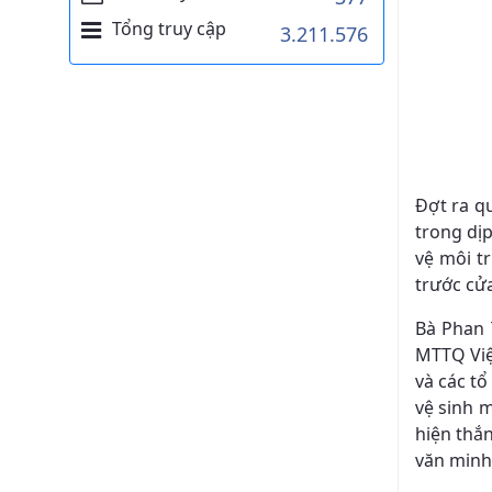
Tổng truy cập
3.211.576
Đợt ra q
trong dị
vệ môi t
trước cử
Bà Phan 
MTTQ Việt
và các tổ
vệ sinh 
hiện thắ
văn minh,