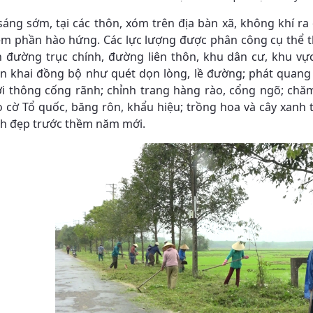
sáng sớm, tại các thôn, xóm trên địa bàn xã, không khí r
m phần hào hứng. Các lực lượng được phân công cụ thể th
n đường trục chính, đường liên thôn, khu dân cư, khu v
ển khai đồng bộ như quét dọn lòng, lề đường; phát quang c
ơi thông cống rãnh; chỉnh trang hàng rào, cổng ngõ; chăm 
eo cờ Tổ quốc, băng rôn, khẩu hiệu; trồng hoa và cây xanh
ch đẹp trước thềm năm mới.