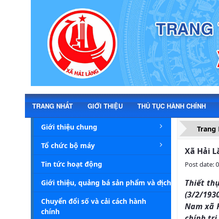
Chi tiết tin - Xã Hải Lăng
TRANG NHẤT
GIỚI THIỆU
THỦ TỤC HÀNH CHÍNH
Giới thiệu chung
Trang
Tổ chức bộ máy
Xã Hải L
Tin tức hoạt động
Post date: 
Thiết th
Giới thiệu, quảng bá sản phẩm và dịch vụ du lịch
(3/2/193
Chuyển đổi số và cải cách hành
Nam xã H
chính
chính trị