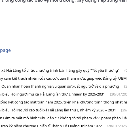
 trong công tác bảo vệ môi trường, xây dựng nếp sống văn
 page
 xã Hải Lăng tổ chức chương trình bán hàng gây quỹ “Tết yêu thương”
(
ký cam kết trách nhiệm của các cơ quan tham mưu, giúp việc Đảng uỷ, UBMT 
 Quân nhân hoàn thành nghĩa vụ quân sự xuất ngũ trở về địa phương
(
ại biểu Hội người mù xã Hải Lăng lần thứ I, nhiệm kỳ 2026-2031
(30/01/20
tổng kết công tác mặt trận năm 2025, triển khai chương trình thống nhất
ại biểu Hội Người cao tuổi xã Hải Lăng lần thứ I, nhiệm kỳ 2026 – 2031
(29
n Lâm ra mắt mô hình “Khu dân cư không có tội phạm và vi phạm pháp luậ
 Trao kỷ niệm chương Chiến sĩ Thành Cổ Quảng Trị năm 1972
(28/01/2026