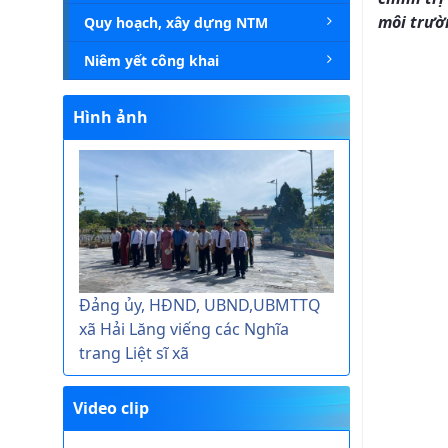
môi trườ
Quy hoạch, xây dựng NTM
Niêm yết công khai
Hình ảnh
Đảng ủy, HĐND, UBND,UBMTTQ
xã Hải Lăng viếng các Nghĩa
trang Liệt sĩ xã
Video clip