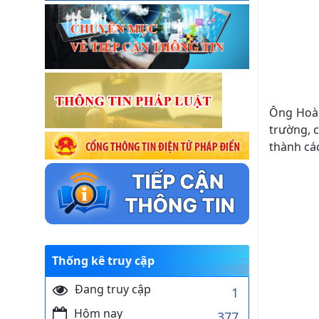
Ông Hoàn
trường, 
thành cá
Thống kê truy cập
Đang truy cập
1
Hôm nay
377