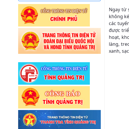
Ngay từ 
không ké
các tuyế
được tri
hoạt, kh
làng, tr
xanh, sạ