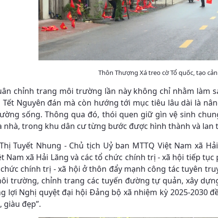
Thôn Thượng Xá treo cờ Tổ quốc, tạo cả
uân chỉnh trang môi trường lần này không chỉ nhằm làm 
p Tết Nguyên đán mà còn hướng tới mục tiêu lâu dài là nân
rường sống. Thông qua đó, thói quen giữ gìn vệ sinh chu
a nhà, trong khu dân cư từng bước được hình thành và lan 
Thị Tuyết Nhung - Chủ tịch Uỷ ban MTTQ Việt Nam xã Hải 
 Nam xã Hải Lăng và các tổ chức chính trị - xã hội tiếp tục
 chức chính trị - xã hội ở thôn đẩy mạnh công tác tuyên tr
môi trường, chỉnh trang các tuyến đường tự quản, xây dự
ng lợi Nghị quyệt đại hội Đảng bộ xã nhiệm kỳ 2025-2030 đ
 giàu đẹp”.