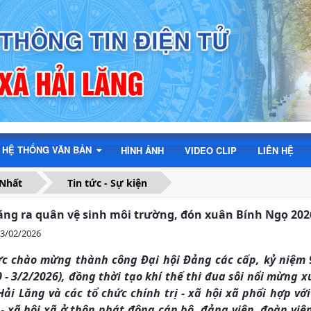
HỆ THỐNG VĂN BẢN
HÌNH ẢNH
VIDEO CLIP
LIÊN HỆ
 Nhất
Tin tức - Sự kiện
ăng ra quân vệ sinh môi trường, đón xuân Bính Ngọ 202
03/02/2026
ực chào mừng thành công Đại hội Đảng các cấp, kỷ niệm
0 - 3/2/2026), đồng thời tạo khí thế thi đua sôi nổi mừng
ải Lăng và các tổ chức chính trị - xã hội xã phối hợp vớ
 - xã hội xã ở thôn phát động cán bộ, đảng viên, đoàn viê