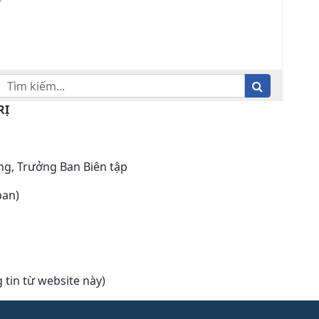
RỊ
g, Trưởng Ban Biên tập
ban)
 tin từ website này)