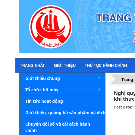
Chi tiết tin - Xã Hải Lăng
TRANG NHẤT
GIỚI THIỆU
THỦ TỤC HÀNH CHÍNH
Giới thiệu chung
Trang
Tổ chức bộ máy
Nghị quy
khi thực
Tin tức hoạt động
Post date: 
Giới thiệu, quảng bá sản phẩm và dịch vụ du lịch
Chuyển đổi số và cải cách hành
chính