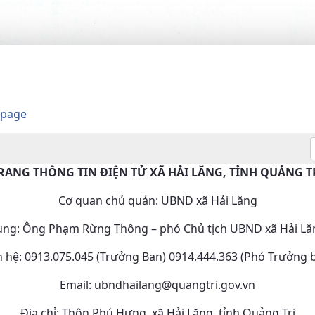
 page
RANG THÔNG TIN ĐIỆN TỬ XÃ HẢI LĂNG, TỈNH QUẢNG T
Cơ quan chủ quản: UBND xã Hải Lăng
dung: Ông Phạm Rừng Thông – phó Chủ tịch UBND xã Hải Lăn
n hệ: 0913.075.045 (Trưởng Ban) 0914.444.363 (Phó Trưởng 
Email: ubndhailang@quangtri.gov.vn
Địa chỉ: Thôn Phú Hưng, xã Hải Lăng, tỉnh Quảng Trị