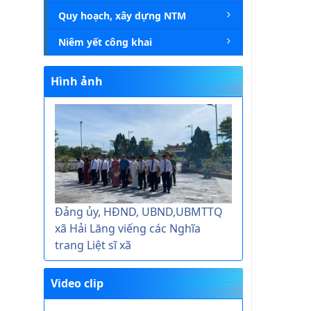
Quy hoạch, xây dựng NTM
Niêm yết công khai
Hình ảnh
Đảng ủy, HĐND, UBND,UBMTTQ
xã Hải Lăng viếng các Nghĩa
trang Liệt sĩ xã
Video clip