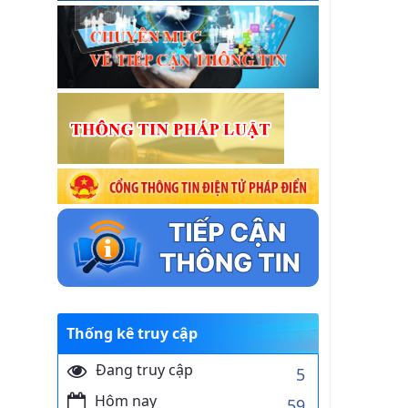
Thống kê truy cập
Đang truy cập
5
Hôm nay
59