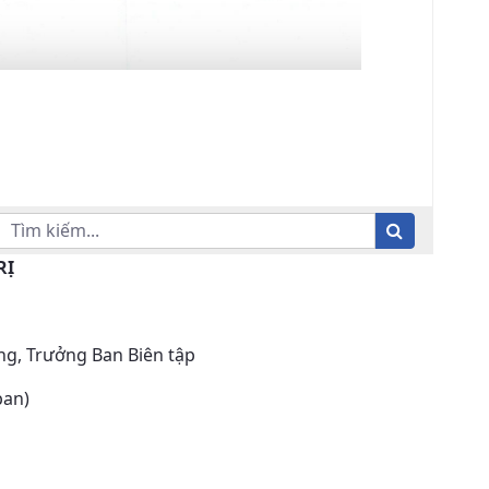
RỊ
g, Trưởng Ban Biên tập
ban)