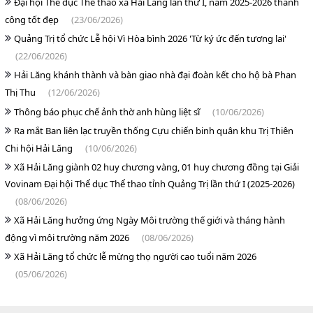
Đại hội Thể dục Thể thao xã Hải Lăng lần thứ I, năm 2025-2026 thành
công tốt đẹp
(23/06/2026)
Quảng Trị tổ chức Lễ hội Vì Hòa bình 2026 'Từ ký ức đến tương lai'
(22/06/2026)
Hải Lăng khánh thành và bàn giao nhà đại đoàn kết cho hộ bà Phan
Thị Thu
(12/06/2026)
Thông báo phục chế ảnh thờ anh hùng liệt sĩ
(10/06/2026)
Ra mắt Ban liên lạc truyền thống Cựu chiến binh quân khu Trị Thiên
Chi hội Hải Lăng
(10/06/2026)
Xã Hải Lăng giành 02 huy chương vàng, 01 huy chương đồng tại Giải
Vovinam Đại hội Thể dục Thể thao tỉnh Quảng Trị lần thứ I (2025-2026)
(08/06/2026)
Xã Hải Lăng hưởng ứng Ngày Môi trường thế giới và tháng hành
động vì môi trường năm 2026
(08/06/2026)
Xã Hải Lăng tổ chức lễ mừng thọ người cao tuổi năm 2026
(05/06/2026)