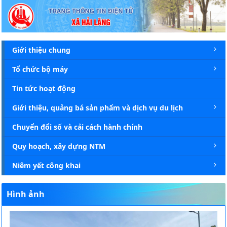
Chi tiết tin - Xã Hải Lăng
Giới thiệu chung
Tổ chức bộ máy
Tin tức hoạt động
Giới thiệu, quảng bá sản phẩm và dịch vụ du lịch
Chuyển đổi số và cải cách hành chính
Quy hoạch, xây dựng NTM
Niêm yết công khai
Hình ảnh