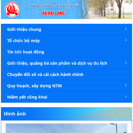
Chi tiết tin - Xã Hải Lăng
Giới thiệu chung
Tổ chức bộ máy
Tin tức hoạt động
Giới thiệu, quảng bá sản phẩm và dịch vụ du lịch
Chuyển đổi số và cải cách hành chính
Quy hoạch, xây dựng NTM
Niêm yết công khai
Hình ảnh