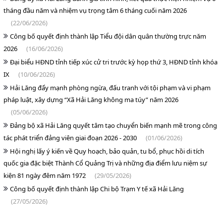
tháng đầu năm và nhiệm vụ trọng tâm 6 tháng cuối năm 2026
(22/06/2026)
Công bố quyết định thành lập Tiểu đội dân quân thường trực năm
2026
(16/06/2026)
Đại biểu HĐND tỉnh tiếp xúc cử tri trước kỳ họp thứ 3, HĐND tỉnh khóa
IX
(10/06/2026)
Hải Lăng đẩy mạnh phòng ngừa, đấu tranh với tội phạm và vi phạm
pháp luật, xây dựng “Xã Hải Lăng không ma túy” năm 2026
(05/06/2026)
Đảng bộ xã Hải Lăng quyết tâm tạo chuyển biến mạnh mẽ trong công
tác phát triển đảng viên giai đoạn 2026 - 2030
(01/06/2026)
Hội nghị lấy ý kiến về Quy hoạch, bảo quản, tu bổ, phục hồi di tích
quốc gia đặc biệt Thành Cổ Quảng Trị và những địa điểm lưu niệm sự
kiện 81 ngày đêm năm 1972
(29/05/2026)
Công bố quyết định thành lập Chi bộ Trạm Y tế xã Hải Lăng
(27/05/2026)