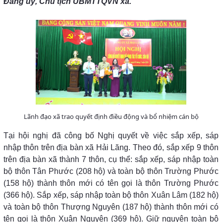
Đảng uỷ, Chủ tịch UBMTTQVN xã.
Lãnh đạo xã trao quyết định điều động và bổ nhiệm cán bộ
Tại hội nghị đã công bố Nghị quyết về việc sắp xếp, sáp
nhập thôn trên địa bàn xã Hải Lăng. Theo đó, sắp xếp 9 thôn
trên địa bàn xã thành 7 thôn, cụ thể: sắp xếp, sáp nhập toàn
bộ thôn Tân Phước (208 hộ) và toàn bộ thôn Trường Phước
(158 hộ) thành thôn mới có tên gọi là thôn Trường Phước
(366 hộ). Sắp xếp, sáp nhập toàn bộ thôn Xuân Lâm (182 hộ)
và toàn bộ thôn Thượng Nguyên (187 hộ) thành thôn mới có
tên gọi là thôn Xuân Nguyên (369 hộ). Giữ nguyên toàn bộ