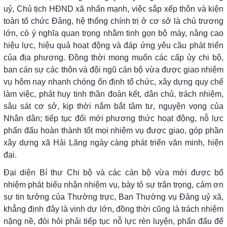
uỷ, Chủ tịch HĐND xã nhấn mạnh, việc sắp xếp thôn và kiện
toàn tổ chức Đảng, hệ thống chính trị ở cơ sở là chủ trương
lớn, có ý nghĩa quan trọng nhằm tinh gọn bộ máy, nâng cao
hiệu lực, hiệu quả hoạt động và đáp ứng yêu cầu phát triển
của địa phương. Đồng thời mong muốn các cấp ủy chi bộ,
ban cán sự các thôn và đội ngũ cán bộ vừa được giao nhiệm
vụ hôm nay nhanh chóng ổn định tổ chức, xây dựng quy chế
làm việc, phát huy tinh thần đoàn kết, dân chủ, trách nhiệm,
sâu sát cơ sở, kịp thời nắm bắt tâm tư, nguyện vọng của
Nhân dân; tiếp tục đổi mới phương thức hoạt động, nỗ lực
phấn đấu hoàn thành tốt mọi nhiệm vụ được giao, góp phần
xây dựng xã Hải Lăng ngày càng phát triển văn minh, hiện
đại.
Đại diện Bí thư Chi bộ và các cán bộ vừa mới được bổ
nhiệm phát biểu nhận nhiệm vụ, bày tỏ sự trân trọng, cảm ơn
sự tin tưởng của Thường trực, Ban Thường vụ Đảng uỷ xã,
khẳng định đây là vinh dự lớn, đồng thời cũng là trách nhiệm
nặng nề, đòi hỏi phải tiếp tục nỗ lực rèn luyện, phấn đấu để