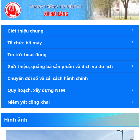
Chi tiết tin - Xã Hải Lăng
Giới thiệu chung
Tổ chức bộ máy
Tin tức hoạt động
Giới thiệu, quảng bá sản phẩm và dịch vụ du lịch
Chuyển đổi số và cải cách hành chính
Quy hoạch, xây dựng NTM
Niêm yết công khai
Hình ảnh