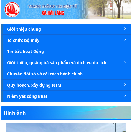
Chi tiết tin - Xã Hải Lăng
Giới thiệu chung
Tổ chức bộ máy
Tin tức hoạt động
Giới thiệu, quảng bá sản phẩm và dịch vụ du lịch
Chuyển đổi số và cải cách hành chính
Quy hoạch, xây dựng NTM
Niêm yết công khai
Hình ảnh