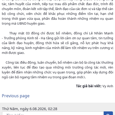
tác, tâm huyết của mình, tiếp tục trau dồi phẩm chất đạo đức, trình độ
chuyên môn, đoàn kết với tập thể, lãnh đạo của các đơn vị và tập thể cán
bộ công chức, viên chức để khắc phục những điểm tồn tại, hạn chế
trong thời gian vừa qua, phấn đấu hoàn thành những nhiệm vụ quan
trọng mà UBND huyện giao.
Thay mặt 03 đồng chí được bổ nhiệm, đồng chí Lê Nhân Mạnh
- Trưởng phòng Kinh tế - Hạ tầng gửi lời cảm ơn sự quan tâm, tin tưởng
của lãnh đạo huyện, đồng thời hứa sẽ cố gắng, nỗ lực phát huy khả
năng, kỹ năng, kinh nghiệm của mình để làm tốt nhiệm vụ trên cương vị
mới được giao.
Công tác điều động, luân chuyển, bổ nhiệm cán bộ là công tác thường
xuyên, liên tục để đào tạo qua những môi trường công tác mới, rèn
luyện để đảm nhận những chức vụ quan trọng, góp phần xây dựng đội
ngũ cán bộ ngang tầm nhiệm vụ trong giai đoạn mới.\.
Tác giả bài viết:
Vy Anh
Previous page
Thứ Năm, ngày 6.08.2026, 02:28