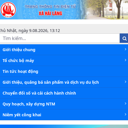
Niêm yết công khai - Xã Hải Lăng
hủ Nhật, ngày 9.08.2026, 13:12
Giới thiệu chung
Tổ chức bộ máy
Tin tức hoạt động
Giới thiệu, quảng bá sản phẩm và dịch vụ du lịch
Chuyển đổi số và cải cách hành chính
Quy hoạch, xây dựng NTM
Niêm yết công khai