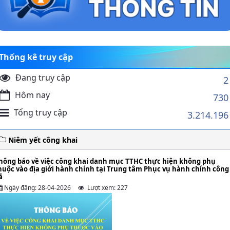
Thống kê truy cập
Đang truy cập
2
Hôm nay
730
Tổng truy cập
3.214.196
Niêm yết công khai
hông báo về việc công khai danh mục TTHC thực hiện không phụ
huộc vào địa giới hành chính tại Trung tâm Phục vụ hành chính công
ã
Ngày đăng: 28-04-2026
Lượt xem: 227