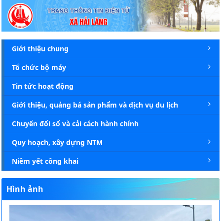
Chi tiết tin - Xã Hải Lăng
Giới thiệu chung
Tổ chức bộ máy
Tin tức hoạt động
Giới thiệu, quảng bá sản phẩm và dịch vụ du lịch
Chuyển đổi số và cải cách hành chính
Quy hoạch, xây dựng NTM
Niêm yết công khai
Hình ảnh